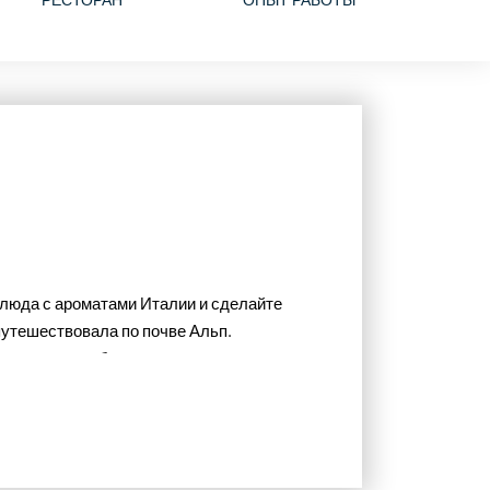
люда с ароматами Италии и сделайте
путешествовала по почве Альп.
в щедром и изобретательном меню